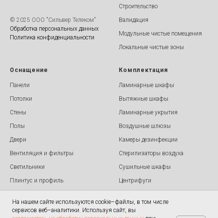
Строительство
© 2025 ООО "Cильвер Телеком"
Валидация
Обработка персональных данных
Модульные чистые помещения
Политика конфиденциальности
Локальные чистые зоны
Оснащение
Комплектация
Панели
Ламинарные шкафы
Потолки
Вытяжные шкафы
Стены
Ламинарные укрытия
Полы
Воздушные шлюзы
Двери
Камеры дезинфекции
Вентиляция и фильтры
Стерилизаторы воздуха
Светильники
Сушильные шкафы
Плинтус и профиль
Центрифуги
Радиационная защита
Роторные испарители
На нашем сайте используются cookie–файлы, в том числе
Передаточные окна
сервисов веб–аналитики. Используя сайт, вы