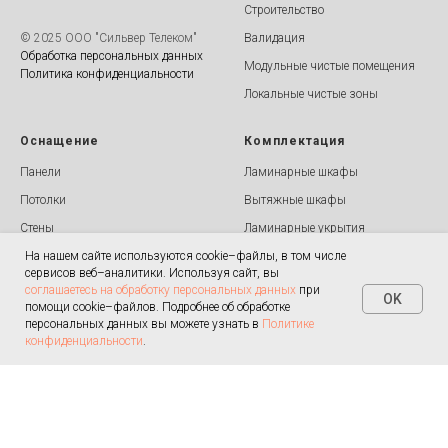
Строительство
© 2025 ООО "Cильвер Телеком"
Валидация
Обработка персональных данных
Модульные чистые помещения
Политика конфиденциальности
Локальные чистые зоны
Оснащение
Комплектация
Панели
Ламинарные шкафы
Потолки
Вытяжные шкафы
Стены
Ламинарные укрытия
На нашем сайте используются cookie–файлы, в том числе
Полы
Воздушные шлюзы
сервисов веб–аналитики. Используя сайт, вы
Двери
Камеры дезинфекции
соглашаетесь на обработку персональных данных
при
OK
помощи cookie–файлов. Подробнее об обработке
Вентиляция и фильтры
Стерилизаторы воздуха
персональных данных вы можете узнать в
Политике
Светильники
Сушильные шкафы
конфиденциальности
.
Плинтус и профиль
Центрифуги
Радиационная защита
Роторные испарители
Передаточные окна