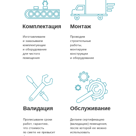
Комплектация
Монтаж
Изготавливаем
Проводим
и заказываем
строительные
комплектующие
работы,
и оборудование
монтируем
для чистого
конструкции
помещения
и оборудование
Валидация
Обслуживание
Прописываем сроки
Делаем сертификацию
работ, гарантию,
(валидацию) помещения,
что стоимость
после которой ее можно
по смете не превысит
использовать