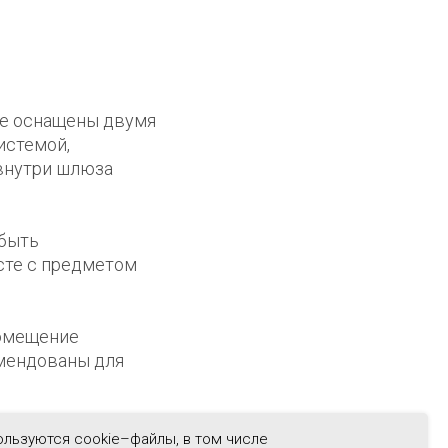
ые оснащены двумя
истемой,
внутри шлюза
 быть
сте с предметом
помещение
омендованы для
 типа, которые
ользуются cookie–файлы, в том числе