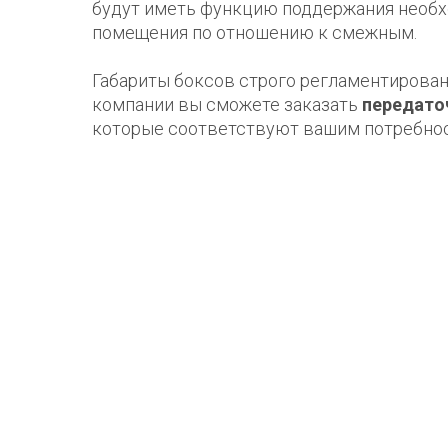
будут иметь функцию поддержания необх
помещения по отношению к смежным.
Габариты боксов строго регламентирова
компании вы сможете заказать
передато
которые соответствуют вашим потребно
Свойства передаточных шлюз
Герметичность – одно из важнейших треб
параметра применяется два контура уплот
изготавливается из особого материала, 
Устойчивость к воздействию различных р