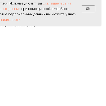
тров чистого
тики. Используя сайт, вы
соглашаетесь на
ьных данных
при помощи cookie–файлов.
OK
отке персональных данных вы можете узнать
нако в нашей
нциальности
.
кции и размеров,
жения данного
нитель
также