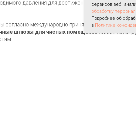
одимого давления для достижения заданных параме
сервисов веб–анали
обработку персонал
Подробнее об обраб
ны согласно международно принятым стандартам. Од
в
Политике конфиде
чные шлюзы для чистых помещений
любой констру
стям.
ов для чистых помещений
ований, предъявляемых к данным боксам. Для дости
нителей в тех секциях, которые открывается. Уплот
обладающего высокой степенью эластичности.
астворов позволяет много раз дезинфицировать, а 