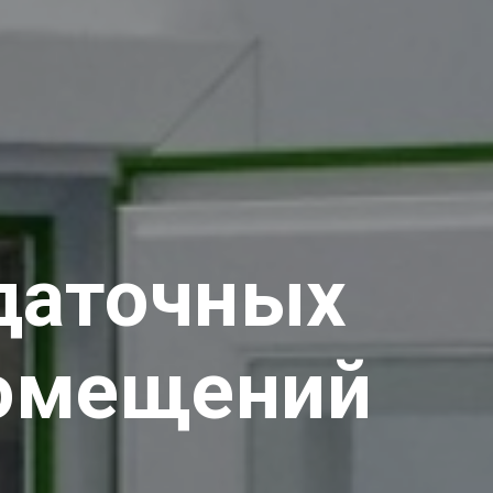
даточных
помещений