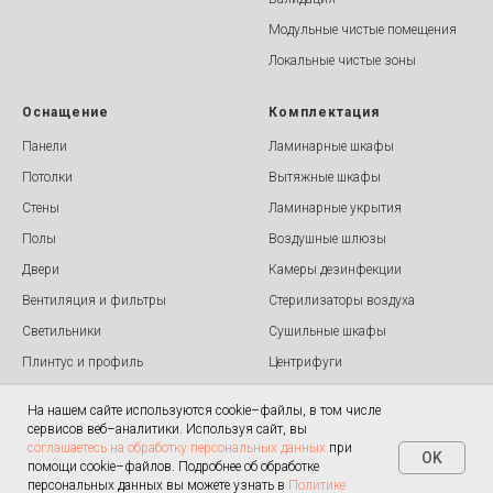
Обработка персональных данных
Модульные чистые помещения
Политика конфиденциальности
Локальные чистые зоны
Оснащение
Комплектация
Панели
Ламинарные шкафы
Потолки
Вытяжные шкафы
Стены
Ламинарные укрытия
Полы
Воздушные шлюзы
Двери
Камеры дезинфекции
Вентиляция и фильтры
Стерилизаторы воздуха
Светильники
Сушильные шкафы
Плинтус и профиль
Центрифуги
Радиационная защита
Роторные испарители
На нашем сайте используются cookie–файлы, в том числе
Передаточные окна
сервисов веб–аналитики. Используя сайт, вы
соглашаетесь на обработку персональных данных
при
Оборудование
OK
помощи cookie–файлов. Подробнее об обработке
персональных данных вы можете узнать в
Политике